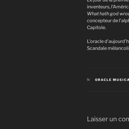
inventeurs, l’Améric
What hath god wro
concepteur de l’alp
Capitole.
L’oracle d’aujourd’h
Scandale mélancoliq
CATÉGORIES
ORACLE MUSIC
Laisser un co