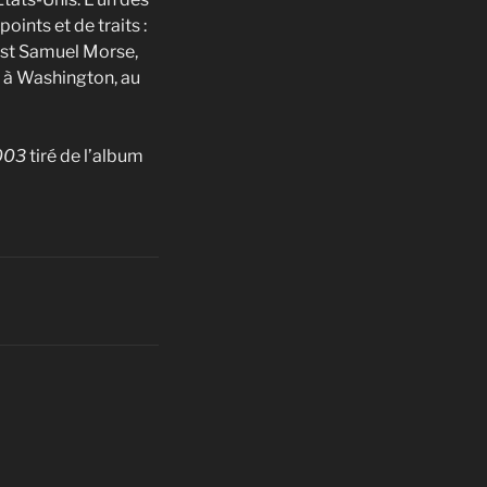
haut/bas
oints et de traits :
pour
est Samuel Morse,
augmenter
, à Washington, au
ou
diminuer
le
003
tiré de l’album
volume.