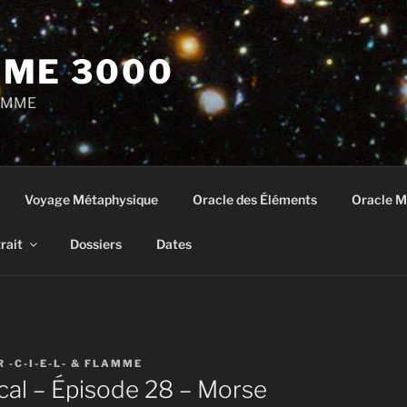
ME 3000
LAMME
Voyage Métaphysique
Oracle des Éléments
Oracle M
rait
Dossiers
Dates
R
-C-I-E-L- & FLAMME
cal – Épisode 28 – Morse