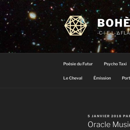
Aller
au
contenu
BOHÈ
principal
-C-i-E-L- Δ F
Poésie du Futur
Psycho Taxi
Le Cheval
Émission
Port
PUBLIÉ
5 JANVIER 2018
PA
LE
Oracle Musi