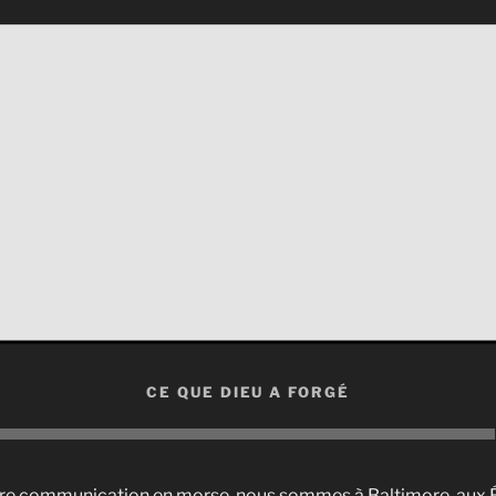
CE QUE DIEU A FORGÉ
ère communication en morse, nous sommes à Baltimore, aux Ét