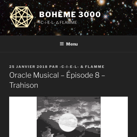
Aller
au
BOHÈME 3000
contenu
-C-i-E-L- Δ FLAMME
principal
Menu
PUBLIÉ
25 JANVIER 2018
PAR
-C-I-E-L- & FLAMME
LE
Oracle Musical – Épisode 8 –
Trahison