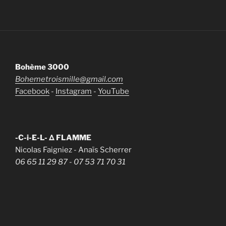
Bohème 3000
Bohemetroismille@gmail.com
Facebook
-
Instagram
-
YouTube
-C-i-E-L- Δ FLAMME
Nicolas Faigniez - Anaïs Scherrer
06 65 11 29 87
- 07 53 71 70 31